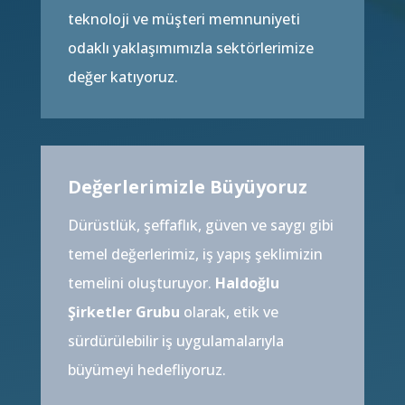
teknoloji ve müşteri memnuniyeti
odaklı yaklaşımımızla sektörlerimize
değer katıyoruz.
Değerlerimizle Büyüyoruz
Dürüstlük,
şeffaflık,
güven ve saygı gibi
temel değerlerimiz,
iş yapış şeklimizin
temelini oluşturuyor.
Haldoğlu
Şirketler Grubu
olarak,
etik ve
sürdürülebilir iş uygulamalarıyla
büyümeyi hedefliyoruz.