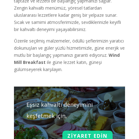
taptaze ve lezzetli bir başlangıç yapmanızı sağlar.
Zengin kahvaltı menümüz,
yöresel tatlardan
uluslararası lezzetlere kadar geniş bir yelpaze sunar.
Sıcak ve samimi atmosferimizde,
sevdiklerinizle keyifli
bir kahvaltı deneyimi yaşayabilirsiniz.
Özenle seçilmiş malzemeler,
ödüllü şeflerimizin yaratıcı
dokunuşları ve güler yüzlü hizmetimizle,
güne enerjik ve
mutlu bir başlangıç yapmanızı garanti ediyoruz.
Wind
Mill Breakfast
ile güne lezzet katın,
güneşi
gülümseyerek karşılayın.
Eşsiz kahvaltı deneyimini
keşfetmek için,
ZİYARET EDİN