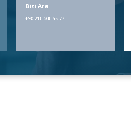
Bizi Ara
+90 216 606 55 77