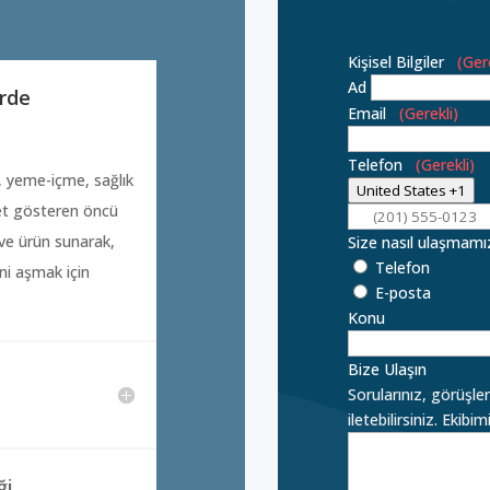
Kişisel Bilgiler
(Ger
Ad
erde
Email
(Gerekli)
Telefon
(Gerekli)
,
yeme-içme,
sağlık
United States +1
yet gösteren öncü
ve ürün sunarak,
Size nasıl ulaşmamız
Telefon
ini aşmak için
E-posta
Konu
Bize Ulaşın
Sorularınız, görüşle
iletebilirsiniz. Ekib
ği