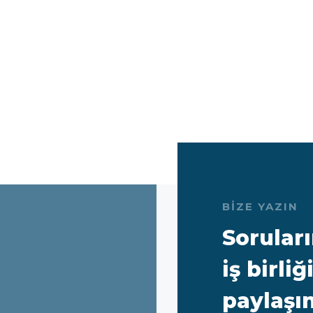
BİZE YAZIN
Soruları
iş birli
paylaşın