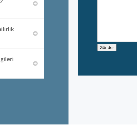
lirlik
Gönder
gileri