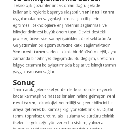
Teknolojik çözümler ancak onları doğru şekilde
kullanan bireylerle başarıya ulaşabilir.
Yeni nesil tarım
uygulamalarının yaygınlaştırılması için çiftçilerin
eğitilmesi, teknolojilere erişimlerinin sağlanması ve
bilinçlendirilmesi büyük önem taşır. Devlet destekli
projeler, üniversite-sanayi işbirlikleri, özel sektörün Ar-
Ge yatırımları bu eğitim sürecine katkı sağlamaktadır.
Yeni nesil tarım
sadece teknik bir dönüşüm değil, aynı
zamanda bir zihniyet değişimidir. Bu değişim, üreticinin
bilgiye erişimini kolaylaştırmakla başlar ve bilinçli tarımın
yaygınlaşmasını sağlar.
Sonuç
Tarım artık geleneksel yöntemlerle sürdürülemeyecek
kadar karmaşık ve hassas bir alan hâline gelmiştir.
Yeni
nesil tarım
, teknolojiyi, verimliliği ve çevre bilincini bir
araya getirerek bu karmaşıklığı yönetilebilir kılar. Dijital
tarım, topraksız üretim, akıllı sulama ve sürdürülebilirlik
ilkeleri ile geleceğe yön veren bu sistem, yalnızca