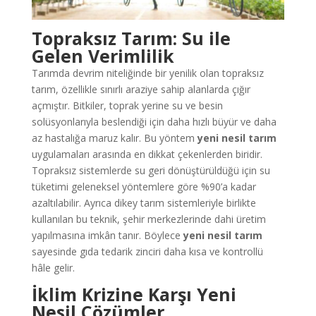
Topraksız Tarım: Su ile
Gelen Verimlilik
Tarımda devrim niteliğinde bir yenilik olan topraksız
tarım, özellikle sınırlı araziye sahip alanlarda çığır
açmıştır. Bitkiler, toprak yerine su ve besin
solüsyonlarıyla beslendiği için daha hızlı büyür ve daha
az hastalığa maruz kalır. Bu yöntem
yeni nesil tarım
uygulamaları arasında en dikkat çekenlerden biridir.
Topraksız sistemlerde su geri dönüştürüldüğü için su
tüketimi geleneksel yöntemlere göre %90’a kadar
azaltılabilir. Ayrıca dikey tarım sistemleriyle birlikte
kullanılan bu teknik, şehir merkezlerinde dahi üretim
yapılmasına imkân tanır. Böylece
yeni nesil tarım
sayesinde gıda tedarik zinciri daha kısa ve kontrollü
hâle gelir.
İklim Krizine Karşı Yeni
Nesil Çözümler