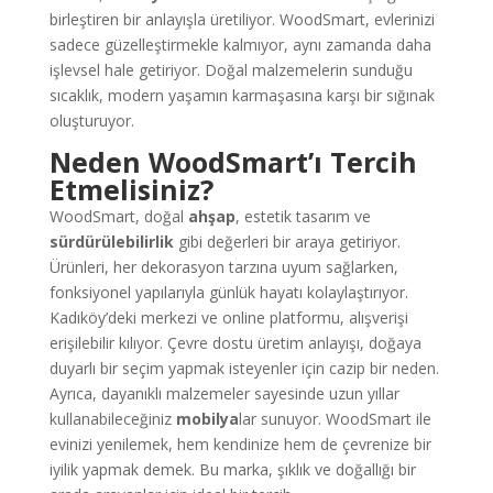
birleştiren bir anlayışla üretiliyor. WoodSmart, evlerinizi
sadece güzelleştirmekle kalmıyor, aynı zamanda daha
işlevsel hale getiriyor. Doğal malzemelerin sunduğu
sıcaklık, modern yaşamın karmaşasına karşı bir sığınak
oluşturuyor.
Neden WoodSmart’ı Tercih
Etmelisiniz?
WoodSmart, doğal
ahşap
, estetik tasarım ve
sürdürülebilirlik
gibi değerleri bir araya getiriyor.
Ürünleri, her dekorasyon tarzına uyum sağlarken,
fonksiyonel yapılarıyla günlük hayatı kolaylaştırıyor.
Kadıköy’deki merkezi ve online platformu, alışverişi
erişilebilir kılıyor. Çevre dostu üretim anlayışı, doğaya
duyarlı bir seçim yapmak isteyenler için cazip bir neden.
Ayrıca, dayanıklı malzemeler sayesinde uzun yıllar
kullanabileceğiniz
mobilya
lar sunuyor. WoodSmart ile
evinizi yenilemek, hem kendinize hem de çevrenize bir
iyilik yapmak demek. Bu marka, şıklık ve doğallığı bir