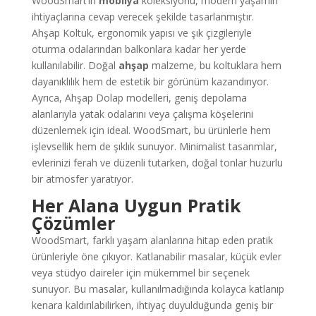
WoodSmart’ın
mobilya
koleksiyonu, modern yaşamın
ihtiyaçlarına cevap verecek şekilde tasarlanmıştır.
Ahşap Koltuk, ergonomik yapısı ve şık çizgileriyle
oturma odalarından balkonlara kadar her yerde
kullanılabilir. Doğal
ahşap
malzeme, bu koltuklara hem
dayanıklılık hem de estetik bir görünüm kazandırıyor.
Ayrıca, Ahşap Dolap modelleri, geniş depolama
alanlarıyla yatak odalarını veya çalışma köşelerini
düzenlemek için ideal. WoodSmart, bu ürünlerle hem
işlevsellik hem de şıklık sunuyor. Minimalist tasarımlar,
evlerinizi ferah ve düzenli tutarken, doğal tonlar huzurlu
bir atmosfer yaratıyor.
Her Alana Uygun Pratik
Çözümler
WoodSmart, farklı yaşam alanlarına hitap eden pratik
ürünleriyle öne çıkıyor. Katlanabilir masalar, küçük evler
veya stüdyo daireler için mükemmel bir seçenek
sunuyor. Bu masalar, kullanılmadığında kolayca katlanıp
kenara kaldırılabilirken, ihtiyaç duyulduğunda geniş bir