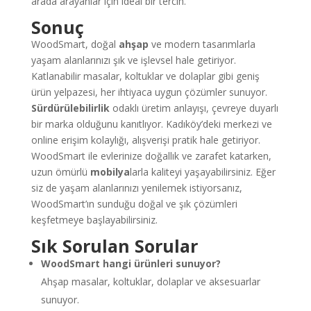
arada arayanlar için ideal bir tercih.
Sonuç
WoodSmart, doğal
ahşap
ve modern tasarımlarla
yaşam alanlarınızı şık ve işlevsel hale getiriyor.
Katlanabilir masalar, koltuklar ve dolaplar gibi geniş
ürün yelpazesi, her ihtiyaca uygun çözümler sunuyor.
Sürdürülebilirlik
odaklı üretim anlayışı, çevreye duyarlı
bir marka olduğunu kanıtlıyor. Kadıköy’deki merkezi ve
online erişim kolaylığı, alışverişi pratik hale getiriyor.
WoodSmart ile evlerinize doğallık ve zarafet katarken,
uzun ömürlü
mobilya
larla kaliteyi yaşayabilirsiniz. Eğer
siz de yaşam alanlarınızı yenilemek istiyorsanız,
WoodSmart’ın sunduğu doğal ve şık çözümleri
keşfetmeye başlayabilirsiniz.
Sık Sorulan Sorular
WoodSmart hangi ürünleri sunuyor?
Ahşap masalar, koltuklar, dolaplar ve aksesuarlar
sunuyor.