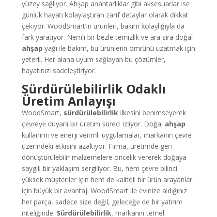
yüzey sağlıyor. Ahşap anahtarlıklar gibi aksesuarlar ise
günlük hayatı kolaylaştıran zarif detaylar olarak dikkat
çekiyor. WoodSmart’ın ürünleri, bakım kolaylığıyla da
fark yaratıyor. Nemli bir bezle temizlik ve ara sıra doğal
ahşap
yağı ile bakım, bu ürünlerin ömrünü uzatmak için
yeterli. Her alana uyum sağlayan bu çözümler,
hayatınızı sadeleştiriyor.
Sürdürülebilirlik Odaklı
Üretim Anlayışı
WoodSmart,
sürdürülebilirlik
ilkesini benimseyerek
çevreye duyarlı bir üretim süreci izliyor. Doğal
ahşap
kullanımı ve enerji verimli uygulamalar, markanın çevre
üzerindeki etkisini azaltıyor. Firma, üretimde geri
dönüştürülebilir malzemelere öncelik vererek doğaya
saygılı bir yaklaşım sergiliyor. Bu, hem çevre bilinci
yüksek müşteriler için hem de kaliteli bir ürün arayanlar
için büyük bir avantaj. WoodSmart ile evinize aldığınız
her parça, sadece size değil, geleceğe de bir yatırım
niteliğinde.
Sürdürülebilirlik
, markanın temel