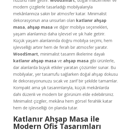
huzurlu hale getirir.
WoodSmart
, doğal malzemeler ve
modern çizgilerle tasarladığı mobilyalarıyla
mekânlarınıza sakin bir atmosfer katar. Minimalist
dekorasyonun ana unsurları olan
katlanır ahşap
masa
,
ahşap masa
ve diğer mobilya seçenekleri,
yaşam alanlarınızı daha işlevsel ve şık hale getirir.
Küçük yaşam alanlarında doğru mobilya seçimi, hem
işlevselliği artırır hem de ferah bir atmosfer yaratır.
WoodSmart
, minimalist tasarım ilkelerine dayalı
katlanır ahşap masa
ve
ahşap masa
gibi ürünlerle,
dar alanlarda büyük etkiler yaratan çözümler sunar. Bu
mobilyalar, yer tasarrufu sağlarken doğal ahşap dokusu
ile dekorasyonunuzu sıcak ve zarif bir şekilde tamamlar.
Kompakt ama şık tasarımlarıyla, küçük mekânlarda
dahi düzenli ve modern bir görünüm elde edebilirsiniz.
Minimalist çizgiler, mekâna hem görsel ferahlık katar
hem de işlevselliği ön planda tutar.
Katlanır Ahşap Masa ile
Modern Ofis Tasarımları