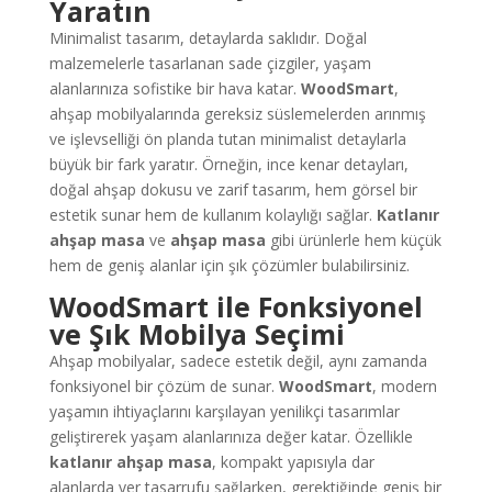
Yaratın
Minimalist tasarım, detaylarda saklıdır. Doğal
malzemelerle tasarlanan sade çizgiler, yaşam
alanlarınıza sofistike bir hava katar.
WoodSmart
,
ahşap mobilyalarında gereksiz süslemelerden arınmış
ve işlevselliği ön planda tutan minimalist detaylarla
büyük bir fark yaratır. Örneğin, ince kenar detayları,
doğal ahşap dokusu ve zarif tasarım, hem görsel bir
estetik sunar hem de kullanım kolaylığı sağlar.
Katlanır
ahşap masa
ve
ahşap masa
gibi ürünlerle hem küçük
hem de geniş alanlar için şık çözümler bulabilirsiniz.
WoodSmart ile Fonksiyonel
ve Şık Mobilya Seçimi
Ahşap mobilyalar, sadece estetik değil, aynı zamanda
fonksiyonel bir çözüm de sunar.
WoodSmart
, modern
yaşamın ihtiyaçlarını karşılayan yenilikçi tasarımlar
geliştirerek yaşam alanlarınıza değer katar. Özellikle
katlanır ahşap masa
, kompakt yapısıyla dar
alanlarda yer tasarrufu sağlarken, gerektiğinde geniş bir