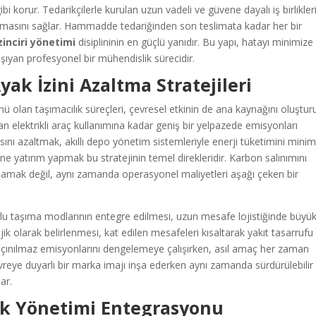
bi korur. Tedarikçilerle kurulan uzun vadeli ve güvene dayalı iş birlikleri
nmasını sağlar. Hammadde tedariğinden son teslimata kadar her bir
zinciri yönetimi
disiplininin en güçlü yanıdır. Bu yapı, hatayı minimize
ıyan profesyonel bir mühendislik sürecidir.
yak İzini Azaltma Stratejileri
ü olan taşımacılık süreçleri, çevresel etkinin de ana kaynağını oluşturu
n elektrikli araç kullanımına kadar geniş bir yelpazede emisyonları
nı azaltmak, akıllı depo yönetim sistemleriyle enerji tüketimini minim
e yatırım yapmak bu stratejinin temel direkleridir. Karbon salınımını
mak değil, aynı zamanda operasyonel maliyetleri aşağı çeken bir
u taşıma modlarının entegre edilmesi, uzun mesafe lojistiğinde büyü
ejik olarak belirlenmesi, kat edilen mesafeleri kısaltarak yakıt tasarrufu
 kaçınılmaz emisyonlarını dengelemeye çalışırken, asıl amaç her zaman
evreye duyarlı bir marka imajı inşa ederken aynı zamanda sürdürülebilir 
ar.
ık Yönetimi Entegrasyonu