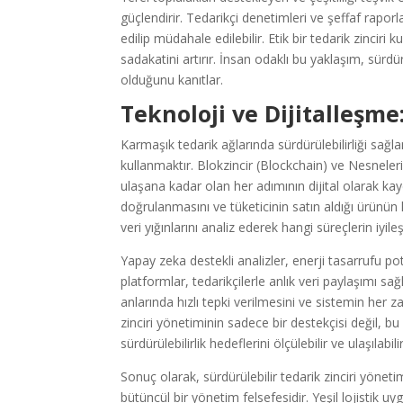
güçlendirir. Tedarikçi denetimleri ve şeffaf raporla
edilip müdahale edilebilir. Etik bir tedarik zinciri
sadakatini artırır. İnsan odaklı bu yaklaşım, sürdü
olduğunu kanıtlar.
Teknoloji ve Dijitalleşme:
Karmaşık tedarik ağlarında sürdürülebilirliği sağla
kullanmaktır. Blokzincir (Blockchain) ve Nesneler
ulaşana kadar olan her adımının dijital olarak kayd
doğrulanmasını ve tüketicinin satın aldığı ürünün
veri yığınlarını analiz ederek hangi süreçlerin iyile
Yapay zeka destekli analizler, enerji tasarrufu potan
platformlar, tedarikçilerle anlık veri paylaşımı sağl
anlarında hızlı tepki verilmesini ve sistemin her z
zinciri yönetiminin sadece bir destekçisi değil, bu
sürdürülebilirlik hedeflerini ölçülebilir ve ulaşılabilir
Sonuç olarak, sürdürülebilir tedarik zinciri yönet
bütüncül bir yönetim felsefesidir. Yeşil lojistik 