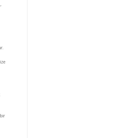
,
r.
ize
k
bir