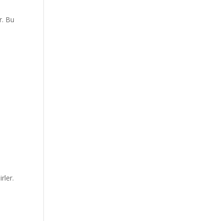
r. Bu
n
rler.