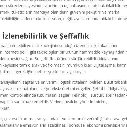
ma süreçleri sayesinde, zincirin en uç halkasındaki bir hak ihlali bile te
 kurmak, tüketicilerin markaya olan derin güvenini pekiştirir ve marka
rülebilirliğin sadece teknik bir süreç değil, aynı zamanda ahlaki bir duru
 İzlenebilirlik ve Şeffaflık
manın en etkili yolu, teknolojinin sunduğu izlenebilirlik imkanlarını
in İnterneti (IoT) gibi teknolojiler, bir ürünün hammadde kaynağından 
edilmesini sağlar. Bu şeffaflık, ürünün sürdürülebilirlik iddialarının
 hikayesine tam olarak vakıf olmasını mümkün kılar. Dijitalleşme, karm
ştirilmesi gerektiğini net bir şekilde ortaya koyar.
siyellerini saptar ve en verimli lojistik rotalarını belirler. Bulut tabanlı
ayarak stok hatalarını ve gereksiz üretimi engeller. Şeffaf bir bilgi akışı,
aman kontrol altında tutulmasını sağlar. Teknoloji, sürdürülebilir tedari
 yapının sarsılmaz temelidir. Veriye dayalı bu yönetim biçimi,
 kılar.
imi; çevresel koruma, sosyal adalet ve ekonomik verimliliği bir araya ge
uygulamalarıyla emisyonların azaltılması, döngüsel ekonomi prensipleriyl