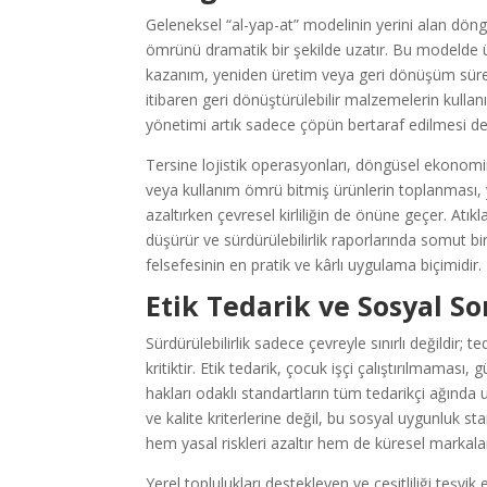
Geleneksel “al-yap-at” modelinin yerini alan döng
ömrünü dramatik bir şekilde uzatır. Bu modelde 
kazanım, yeniden üretim veya geri dönüşüm süreçle
itibaren geri dönüştürülebilir malzemelerin kullan
yönetimi artık sadece çöpün bertaraf edilmesi de
Tersine lojistik operasyonları, döngüsel ekonomini
veya kullanım ömrü bitmiş ürünlerin toplanması, 
azaltırken çevresel kirliliğin de önüne geçer. Atı
düşürür ve sürdürülebilirlik raporlarında somut 
felsefesinin en pratik ve kârlı uygulama biçimidir.
Etik Tedarik ve Sosyal S
Sürdürülebilirlik sadece çevreyle sınırlı değildir; t
kritiktir. Etik tedarik, çocuk işçi çalıştırılmamas
hakları odaklı standartların tüm tedarikçi ağında u
ve kalite kriterlerine değil, bu sosyal uygunluk st
hem yasal riskleri azaltır hem de küresel markalar
Yerel toplulukları destekleyen ve çeşitliliği teşvi