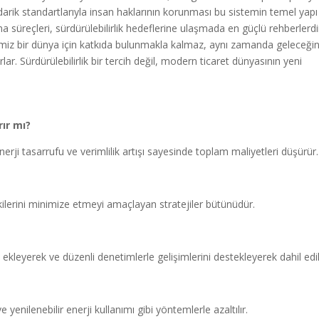
rik standartlarıyla insan haklarının korunması bu sistemin temel yapı
ma süreçleri, sürdürülebilirlik hedeflerine ulaşmada en güçlü rehberlerdi
emiz bir dünya için katkıda bulunmakla kalmaz, aynı zamanda geleceği
rlar. Sürdürülebilirlik bir tercih değil, modern ticaret dünyasının yeni
rır mı?
rji tasarrufu ve verimlilik artışı sayesinde toplam maliyetleri düşürür.
kilerini minimize etmeyi amaçlayan stratejiler bütünüdür.
i ekleyerek ve düzenli denetimlerle gelişimlerini destekleyerek dahil edili
enilenebilir enerji kullanımı gibi yöntemlerle azaltılır.