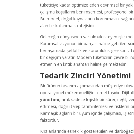
tüketiciye kadar optimize eden devrimsel bir yakla
çalışma koşullarını benimsemesi, profesyonel bi
Bu model, doğal kaynakların korunmasını sağlark
alan bir kalkınma stratejisidir.
Geleceğin dünyasında var olmak isteyen işletmele
Kurumsal vizyonun bir parçası haline getirilen
sür
her aşamada şeffaflık ve sorumluluk gerektirir. 
bir değişim yaratır. Modern tüketicinin çevre bili
etmenin en kritik anahtarı haline gelmektedir.
Tedarik Zinciri Yönetimi
Bir ürünün tasarım aşamasından müşteriye ulaşa
operasyonel mükemmelliğin temel taşıdır. Dijit
yönetimi
, artık sadece lojistik bir süreç değil,
edilmesi, doğru talep tahminlemesi ve risklerin ön
Karmaşık ağların bir uyum içinde çalışması, işletm
faktördür.
Kriz anlarında esneklik gösterebilen ve darboğazla