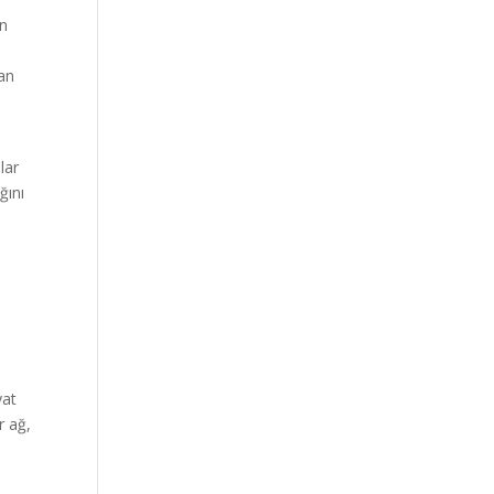
ın
dan
lar
ğını
yat
r ağ,