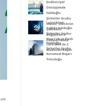
Endüstriyel
Dönüşümde
Haldoğlu
Şirketler Grubu
Lojistikten
İmzası: Sektörün
Sağlığa Haldoğlu
Çehresini
Şirketler Grubu:
Değiştiren 6
New Cab ve Flash
Devasa Hamle
Haldoğlu
Cure Med ile 2
Şirketler Grubu
Muazzam Başarı
Kurumsal Başarı
Yolculuğu
adır.