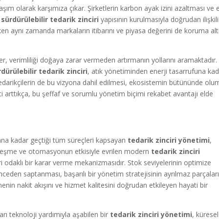
şım olarak karşımıza çıkar. Şirketlerin karbon ayak izini azaltması ve e
r
sürdürülebilir tedarik zinciri
yapısının kurulmasıyla doğrudan ilişkili
en aynı zamanda markaların itibarını ve piyasa değerini de koruma alt
r, verimliliği doğaya zarar vermeden artırmanın yollarını aramaktadır.
dürülebilir tedarik zinciri
, atık yönetiminden enerji tasarrufuna ka
Tedarikçilerin de bu vizyona dahil edilmesi, ekosistemin bütününde olu
nci arttıkça, bu şeffaf ve sorumlu yönetim biçimi rekabet avantajı elde
na kadar geçtiği tüm süreçleri kapsayan
tedarik zinciri yönetimi
,
alleşme ve otomasyonun etkisiyle evrilen modern
tedarik zinciri
 veri odaklı bir karar verme mekanizmasıdır. Stok seviyelerinin optimize
ceden saptanması, başarılı bir yönetim stratejisinin ayrılmaz parçaları
enin nakit akışını ve hizmet kalitesini doğrudan etkileyen hayati bir
rı teknoloji yardımıyla aşabilen bir
tedarik zinciri yönetimi
, küresel