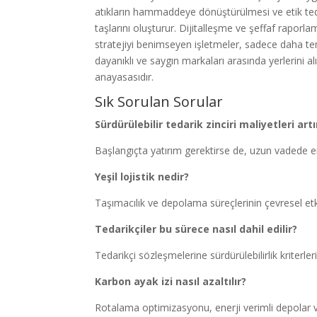
atıkların hammaddeye dönüştürülmesi ve etik teda
taşlarını oluşturur. Dijitalleşme ve şeffaf raporla
stratejiyi benimseyen işletmeler, sadece daha t
dayanıklı ve saygın markaları arasında yerlerini alı
anayasasıdır.
Sık Sorulan Sorular
Sürdürülebilir tedarik zinciri maliyetleri artı
Başlangıçta yatırım gerektirse de, uzun vadede ene
Yeşil lojistik nedir?
Taşımacılık ve depolama süreçlerinin çevresel et
Tedarikçiler bu sürece nasıl dahil edilir?
Tedarikçi sözleşmelerine sürdürülebilirlik kriterler
Karbon ayak izi nasıl azaltılır?
Rotalama optimizasyonu, enerji verimli depolar ve y