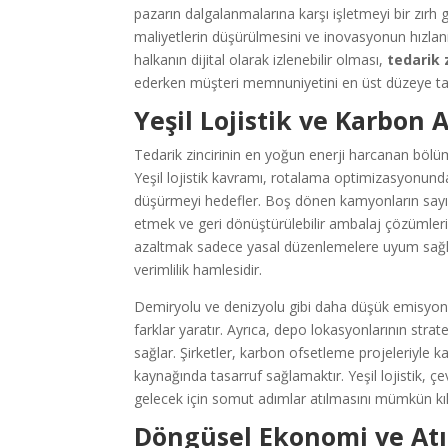
pazarın dalgalanmalarına karşı işletmeyi bir zırh gi
maliyetlerin düşürülmesini ve inovasyonun hızla
halkanın dijital olarak izlenebilir olması,
tedarik 
ederken müşteri memnuniyetini en üst düzeye taş
Yeşil Lojistik ve Karbon A
Tedarik zincirinin en yoğun enerji harcanan bölüm
Yeşil lojistik kavramı, rotalama optimizasyonunda
düşürmeyi hedefler. Boş dönen kamyonların sayısı
etmek ve geri dönüştürülebilir ambalaj çözümlerin
azaltmak sadece yasal düzenlemelere uyum sağla
verimlilik hamlesidir.
Demiryolu ve denizyolu gibi daha düşük emisyonl
farklar yaratır. Ayrıca, depo lokasyonlarının strat
sağlar. Şirketler, karbon ofsetleme projeleriyle
kaynağında tasarruf sağlamaktır. Yeşil lojistik, ç
gelecek için somut adımlar atılmasını mümkün kıl
Döngüsel Ekonomi ve At