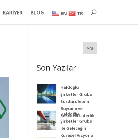
KARİYER
BLOG
EN
TR
Ara
Son Yazılar
Haldoğlu
Şirketler Grubu:
Sürdürülebilir
Büyüme ve
Haldoğlu
Sektörel Liderlik
Şirketler Grubu
ile Geleceğin
Küresel Vizyonu