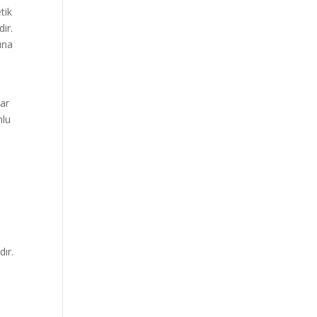
tik
dir.
ına
dar
mlu
dır.