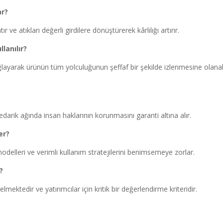
ar?
e atıkları değerli girdilere dönüştürerek kârlılığı artırır.
llanılır?
ağlayarak ürünün tüm yolculuğunun şeffaf bir şekilde izlenmesine olana
tedarik ağında insan haklarının korunmasını garanti altına alır.
er?
odelleri ve verimli kullanım stratejilerini benimsemeye zorlar.
?
mektedir ve yatırımcılar için kritik bir değerlendirme kriteridir.