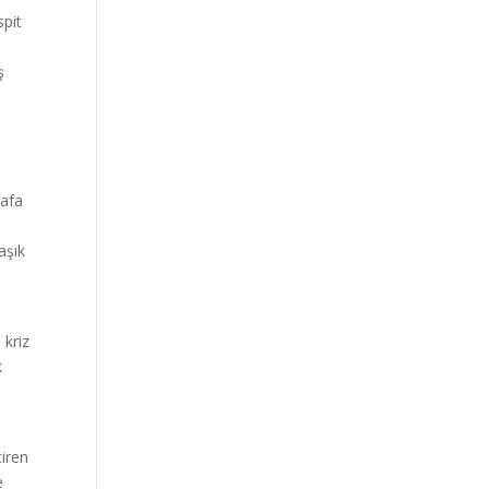
spit
ş
rafa
aşık
 kriz
k
tiren
e