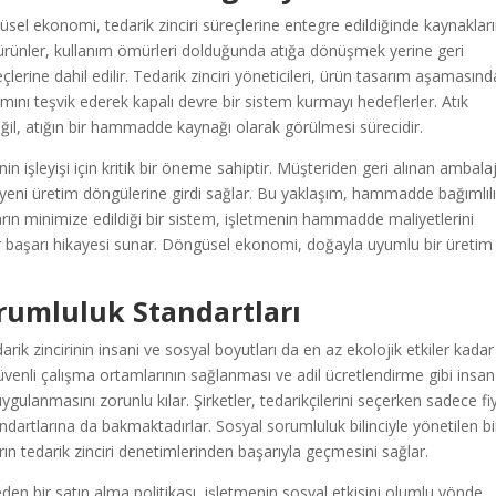
üsel ekonomi, tedarik zinciri süreçlerine entegre edildiğinde kaynaklar
ürünler, kullanım ömürleri dolduğunda atığa dönüşmek yerine geri
rine dahil edilir. Tedarik zinciri yöneticileri, ürün tasarım aşamasın
ımını teşvik ederek kapalı devre bir sistem kurmayı hedeflerler. Atık
ğil, atığın bir hammadde kaynağı olarak görülmesi sürecidir.
n işleyişi için kritik bir öneme sahiptir. Müşteriden geri alınan ambalaj
yeni üretim döngülerine girdi sağlar. Bu yaklaşım, hammadde bağımlılı
kların minimize edildiği bir sistem, işletmenin hammadde maliyetlerini
bir başarı hikayesi sunar. Döngüsel ekonomi, doğayla uyumlu bir üretim
orumluluk Standartları
edarik zincirinin insani ve sosyal boyutları da en az ekolojik etkiler kadar
ı, güvenli çalışma ortamlarının sağlanması ve adil ücretlendirme gibi insan
ygulanmasını zorunlu kılar. Şirketler, tedarikçilerini seçerken sadece fi
andartlarına da bakmaktadırlar. Sosyal sorumluluk bilinciyle yönetilen bi
ın tedarik zinciri denetimlerinden başarıyla geçmesini sağlar.
k eden bir satın alma politikası, işletmenin sosyal etkisini olumlu yönde