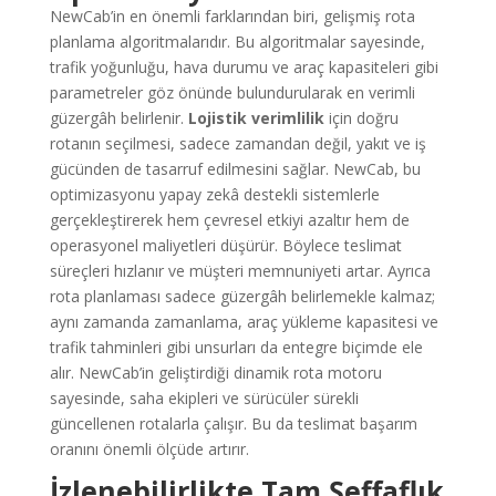
NewCab’in en önemli farklarından biri, gelişmiş rota
planlama algoritmalarıdır. Bu algoritmalar sayesinde,
trafik yoğunluğu, hava durumu ve araç kapasiteleri gibi
parametreler göz önünde bulundurularak en verimli
güzergâh belirlenir.
Lojistik verimlilik
için doğru
rotanın seçilmesi, sadece zamandan değil, yakıt ve iş
gücünden de tasarruf edilmesini sağlar. NewCab, bu
optimizasyonu yapay zekâ destekli sistemlerle
gerçekleştirerek hem çevresel etkiyi azaltır hem de
operasyonel maliyetleri düşürür. Böylece teslimat
süreçleri hızlanır ve müşteri memnuniyeti artar. Ayrıca
rota planlaması sadece güzergâh belirlemekle kalmaz;
aynı zamanda zamanlama, araç yükleme kapasitesi ve
trafik tahminleri gibi unsurları da entegre biçimde ele
alır. NewCab’in geliştirdiği dinamik rota motoru
sayesinde, saha ekipleri ve sürücüler sürekli
güncellenen rotalarla çalışır. Bu da teslimat başarım
oranını önemli ölçüde artırır.
İzlenebilirlikte Tam Şeffaflık