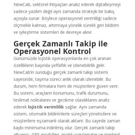
NewCab, sektörel ihtiyaçları analiz ederek dijitalleşmeyi
sadece yazılım değil aynı zamanda stratejik bir bakış
açısıyla sunar. Böylece operasyonel verimliliği sadece
ölçmekle kalmaz, artırmaya yönelik sürekli geri bildirim
ve iyileştirme sistemleri de devreye alınır.
Gerçek Zamanlı Takip ile
Operasyonel Kontrol
Günümüzde lojistik operasyonlarda en çok aranan
özelliklerin başında şeffaflık ve izlenebilirlik gelir.
NewCab’in sunduğu gerçek zamanlı takip sistemi
sayesinde, taşıma süreci anlık olarak izlenebilir. Bu
durum, hem firmalara hem de müşterilere güven verir.
Bu sistem, araçların konumunu, trafik durumunu,
teslimat noktalarını ve gecikme olasılıklarını analiz
ederek
lojistik verimlilik
sağlar. Aynı zamanda
sistem, otomatik bildirimlerle süreçleri yöneticilere ve
müşterilere eşzamanlı olarak aktarır. Bu sayede zaman
kaybı minimuma indirilmiş olur. Gerçek zamanlı takip
altyapısı, GPS modülleri, mobil uygulamalar ve merkezî