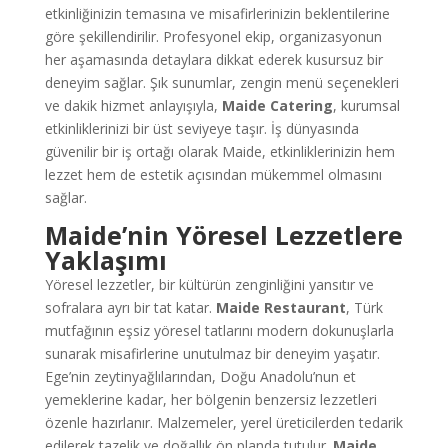
etkinliğinizin temasına ve misafirlerinizin beklentilerine
göre şekillendirilir. Profesyonel ekip, organizasyonun
her aşamasında detaylara dikkat ederek kusursuz bir
deneyim sağlar. Şık sunumlar, zengin menü seçenekleri
ve dakik hizmet anlayışıyla,
Maide Catering
, kurumsal
etkinliklerinizi bir üst seviyeye taşır. İş dünyasında
güvenilir bir iş ortağı olarak Maide, etkinliklerinizin hem
lezzet hem de estetik açısından mükemmel olmasını
sağlar.
Maide’nin Yöresel Lezzetlere
Yaklaşımı
Yöresel lezzetler, bir kültürün zenginliğini yansıtır ve
sofralara ayrı bir tat katar.
Maide Restaurant
, Türk
mutfağının eşsiz yöresel tatlarını modern dokunuşlarla
sunarak misafirlerine unutulmaz bir deneyim yaşatır.
Ege’nin zeytinyağlılarından, Doğu Anadolu’nun et
yemeklerine kadar, her bölgenin benzersiz lezzetleri
özenle hazırlanır. Malzemeler, yerel üreticilerden tedarik
edilerek tazelik ve doğallık ön planda tutulur.
Maide