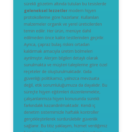
sürekli gözetim altında tutulan bu tesislerde
geleneksel lezzetler
modern hijyen
protokollerine göre hazırlanır. Kullanılan
malzemeler organik ve yerel üreticilerden
temin edilir. Her ürün, menüye dahil
edilmeden önce kalite testlerinden geçirilir.
Ayrıca, çapraz bulaş riskini ortadan
kaldırmak amacıyla üretim bölmeleri
ayrılmıştır. Alerjen bilgileri detaylı olarak
sunulmakta ve müşteri taleplerine göre özel
reçeteler de oluşturulmaktadır. Gıda
güvenliği politikamız, yalnızca mevzuata
değil, etik sorumluluğumuza da dayalıdır. Bu
süreçte hijyen eğitimleri düzenlenmekte,
çalışanlarımıza hijyen konusunda sürekli
farkındalık kazandırılmaktadır. Kendi iç
denetim sistemimizle haftalık kontroller
gerçekleştirilerek sürdürülebilir güvenlik
sağlanır. Bu titiz yaklaşım, hizmet verdiğimiz