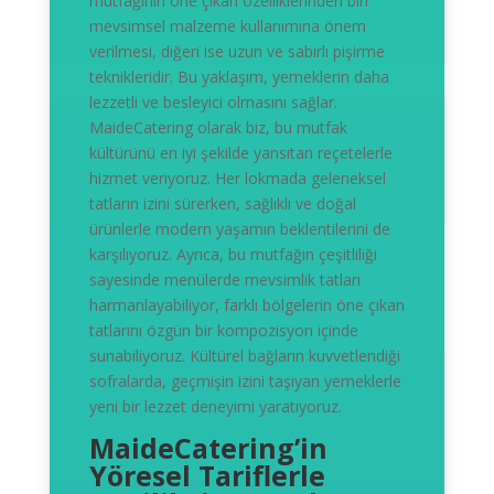
mutfağının öne çıkan özelliklerinden biri
mevsimsel malzeme kullanımına önem
verilmesi, diğeri ise uzun ve sabırlı pişirme
teknikleridir. Bu yaklaşım, yemeklerin daha
lezzetli ve besleyici olmasını sağlar.
MaideCatering olarak biz, bu mutfak
kültürünü en iyi şekilde yansıtan reçetelerle
hizmet veriyoruz. Her lokmada geleneksel
tatların izini sürerken, sağlıklı ve doğal
ürünlerle modern yaşamın beklentilerini de
karşılıyoruz. Ayrıca, bu mutfağın çeşitliliği
sayesinde menülerde mevsimlik tatları
harmanlayabiliyor, farklı bölgelerin öne çıkan
tatlarını özgün bir kompozisyon içinde
sunabiliyoruz. Kültürel bağların kuvvetlendiği
sofralarda, geçmişin izini taşıyan yemeklerle
yeni bir lezzet deneyimi yaratıyoruz.
MaideCatering’in
Yöresel Tariflerle