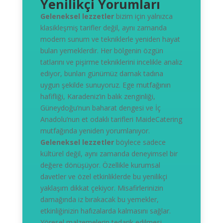
Yenilikçi Yorumları
Geleneksel lezzetler
bizim için yalnızca
klasikleşmiş tarifler değil, aynı zamanda
modern sunum ve tekniklerle yeniden hayat
bulan yemeklerdir. Her bölgenin özgün
tatlarını ve pişirme tekniklerini incelikle analiz
ediyor, bunları günümüz damak tadına
uygun şekilde sunuyoruz. Ege mutfağının
hafifliği, Karadeniz’in balık zenginliği,
Güneydoğu’nun baharat dengesi ve İç
Anadolu’nun et odaklı tarifleri MaideCatering
mutfağında yeniden yorumlanıyor.
Geleneksel lezzetler
böylece sadece
kültürel değil, aynı zamanda deneyimsel bir
değere dönüşüyor. Özellikle kurumsal
davetler ve özel etkinliklerde bu yenilikçi
yaklaşım dikkat çekiyor. Misafirlerinizin
damağında iz bırakacak bu yemekler,
etkinliğinizin hafızalarda kalmasını sağlar.
Yöresel malzemelerin tedarik edilmesi,