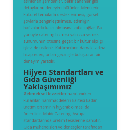
esinlenen şamdanlar, bakır sahanlar gibi
detaylar bu deneyimi bütünler. Menülerin
kültürel temalarla desteklenmesi, görsel
şovlarla zenginleştirilmesi, etkinliğin
hafızalarda kalıcı olmasına katkı sağlar. Bu
yönüyle catering hizmeti yalnızca yemek
sunumunun ötesine geçer; bir kültür elçiliği
işlevi de üstlenir. Katılımcıların damak tadına
hitap eden, onları geçmişle buluşturan bir
deneyim yaratılır.
Hijyen Standartları ve
Gıda Güvenliği
Yaklaşımımız
Geleneksel lezzetler
hazırlanırken
kullanılan hammaddelerin kalitesi kadar
üretim ortamının hijyenik olması da
önemlidir. MaideCatering, Avrupa
standartlarında üretim tesislerine sahiptir.
Gıda mühendisleri ve denetçiler tarafından