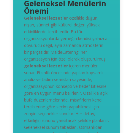
Geleneksel Menülerin
Önemi
Geleneksel lezzetler
özellikle düğün,
nişan, sünnet gibi kültürel değeri yüksek
etkinliklerde tercih edilir. Bu tür
organizasyonlarda yemeğin kendisi yalnızca
doyurucu değil, aynı zamanda atmosferin
bir parçasıdır. MaideCatering, her
organizasyon için özel olarak oluşturulmuş
geleneksel lezzetler
içeren menüler
sunar. Etkinlik öncesinde yapılan kapsamlı
analiz ve tadım seansları sayesinde,
organizasyonun konsepti ve hedef kitlesine
göre en uygun menü belirlenir. Özellikle açık
büfe düzenlemelerinde, misafirlerin kendi
tercihlerine göre seçim yapabilmesi için
zengin seçenekler sunulur. Her detay,
etkinliğin ruhunu yansıtacak şekilde planlanır.
Geleneksel sunum tabakları, Osmanlı’dan