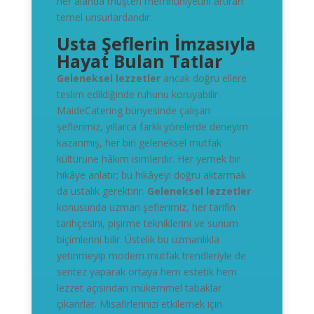
her alanda müşteri memnuniyetini artıran
temel unsurlardandır.
Usta Şeflerin İmzasıyla
Hayat Bulan Tatlar
Geleneksel lezzetler
ancak doğru ellere
teslim edildiğinde ruhunu koruyabilir.
MaideCatering bünyesinde çalışan
şeflerimiz, yıllarca farklı yörelerde deneyim
kazanmış, her biri geleneksel mutfak
kültürüne hâkim isimlerdir. Her yemek bir
hikâye anlatır; bu hikâyeyi doğru aktarmak
da ustalık gerektirir.
Geleneksel lezzetler
konusunda uzman şeflerimiz, her tarifin
tarihçesini, pişirme tekniklerini ve sunum
biçimlerini bilir. Üstelik bu uzmanlıkla
yetinmeyip modern mutfak trendleriyle de
sentez yaparak ortaya hem estetik hem
lezzet açısından mükemmel tabaklar
çıkarırlar. Misafirlerinizi etkilemek için