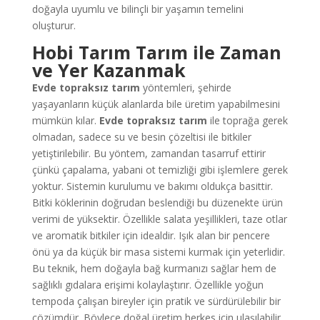
doğayla uyumlu ve bilinçli bir yaşamın temelini
oluşturur.
Hobi Tarım Tarım ile Zaman
ve Yer Kazanmak
Evde topraksız tarım
yöntemleri, şehirde
yaşayanların küçük alanlarda bile üretim yapabilmesini
mümkün kılar.
Evde topraksız tarım
ile toprağa gerek
olmadan, sadece su ve besin çözeltisi ile bitkiler
yetiştirilebilir. Bu yöntem, zamandan tasarruf ettirir
çünkü çapalama, yabani ot temizliği gibi işlemlere gerek
yoktur. Sistemin kurulumu ve bakımı oldukça basittir.
Bitki köklerinin doğrudan beslendiği bu düzenekte ürün
verimi de yüksektir. Özellikle salata yeşillikleri, taze otlar
ve aromatik bitkiler için idealdir. Işık alan bir pencere
önü ya da küçük bir masa sistemi kurmak için yeterlidir.
Bu teknik, hem doğayla bağ kurmanızı sağlar hem de
sağlıklı gıdalara erişimi kolaylaştırır. Özellikle yoğun
tempoda çalışan bireyler için pratik ve sürdürülebilir bir
çözümdür. Böylece doğal üretim herkes için ulaşılabilir