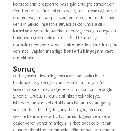
konseptlerini projelerine başarıyla entegre etmektedir.
Kendi enerjisini üretebilen binalar, akıllı ulaşım ağları ve
entegre yaşam kompleksleri, bu projelerin merkezinde
yer alır. Şirket, inşaat ve altyapı sektöründe
akıllı
kentler
vizyonu ile hareket ederek geleceğin dünyasını
bugünden şekillendirmektedir. İleri teknolojiyle
donatılmış ve çevre dostu malzemelerle inşa edilmiş bu
yeni nesil yapılar, insanlığa
konforlu bir yaşam
vaat
etmektedir.
Sonuç
İş dünyasının dinamik yapısı içerisinde kalıcı bir iz
bırakmak ve geleceğe yön vermek, ancak güçlü bir
vizyon ve sarsılmaz değerlerle mümkündür. Haldoğlu
Şirketler Grubu, sürdürülebilirlikten teknolojiye,
istihdamdan küresel ortaklıklara kadar uzanan geniş
yelpazede elde ettiği başarılarla bu gerçeği en net
şekilde kanıtlamaktadır. Topluma, doğaya ve insana
değer veren yönetim anlayışı, şirketi sadece bir ticari
oluşum olmaktan çıkarıp geleceğin mimarı konumuna