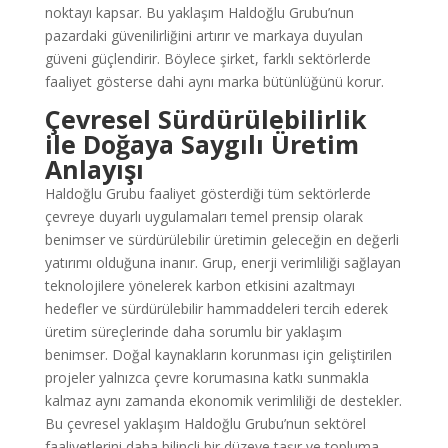
noktayı kapsar. Bu yaklaşım Haldoğlu Grubu’nun
pazardaki güvenilirliğini artırır ve markaya duyulan
güveni güçlendirir. Böylece şirket, farklı sektörlerde
faaliyet gösterse dahi aynı marka bütünlüğünü korur.
Çevresel Sürdürülebilirlik
ile Doğaya Saygılı Üretim
Anlayışı
Haldoğlu Grubu faaliyet gösterdiği tüm sektörlerde
çevreye duyarlı uygulamaları temel prensip olarak
benimser ve sürdürülebilir üretimin geleceğin en değerli
yatırımı olduğuna inanır. Grup, enerji verimliliği sağlayan
teknolojilere yönelerek karbon etkisini azaltmayı
hedefler ve sürdürülebilir hammaddeleri tercih ederek
üretim süreçlerinde daha sorumlu bir yaklaşım
benimser. Doğal kaynakların korunması için geliştirilen
projeler yalnızca çevre korumasına katkı sunmakla
kalmaz aynı zamanda ekonomik verimliliği de destekler.
Bu çevresel yaklaşım Haldoğlu Grubu’nun sektörel
faaliyetlerini daha bilinçli bir düzeye taşır ve topluma