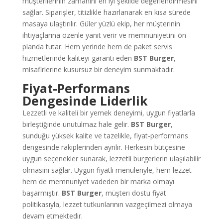
müşterilerinin zamanını en iyi şekilde değerlendirmesini
sağlar. Siparişler, titizlikle hazırlanarak en kısa sürede
masaya ulaştırılır. Güler yüzlü ekip, her müşterinin
ihtiyaçlarına özenle yanıt verir ve memnuniyetini ön
planda tutar. Hem yerinde hem de paket servis
hizmetlerinde kaliteyi garanti eden
BST Burger
,
misafirlerine kusursuz bir deneyim sunmaktadır.
Fiyat-Performans
Dengesinde Liderlik
Lezzetli ve kaliteli bir yemek deneyimi, uygun fiyatlarla
birleştiğinde unutulmaz hale gelir.
BST Burger
,
sunduğu yüksek kalite ve tazelikle, fiyat-performans
dengesinde rakiplerinden ayrılır. Herkesin bütçesine
uygun seçenekler sunarak, lezzetli burgerlerin ulaşılabilir
olmasını sağlar. Uygun fiyatlı menüleriyle, hem lezzet
hem de memnuniyet vadeden bir marka olmayı
başarmıştır.
BST Burger
, müşteri dostu fiyat
politikasıyla, lezzet tutkunlarının vazgeçilmezi olmaya
devam etmektedir.