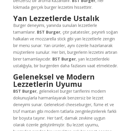
benzersiz bir aroma kazandırır.
BST Burger
, her
lokmada gerçek burger lezzetini hissettirir.
Yan Lezzetlerde Ustalık
Burger deneyimi, yanında sunulan lezzetlerle
tamamlanır.
BST Burger
, çıtır patatesler, peynirli soğan
halkaları ve mozzarella stick gibi yan lezzetlerle zengin
bir menü sunar. Yan ürünler, aynı özenle hazırlanarak
müşterilere sunulur. Her biri, burgerlerin lezzetini artıran
birer tamamlayıcıdır.
BST Burger
, yan lezzetlerdeki
ustalığıyla, bir burgerden daha fazlasını vaat etmektedir.
Geleneksel ve Modern
Lezzetlerin Uyumu
BST Burger
, geleneksel burger tariflerini modern
dokunuşlarla harmanlayarak benzersiz bir lezzet
deneyimi sunar. Geleneksel cheeseburger, füme et ve
trüf mantarı gibi modern tatlarla zenginleştirilerek farklı
bir boyuta taşınır. Her tarif, damak zevkine uygun
olarak özenle geliştirilmiştir. Bu lezzet uyumu,