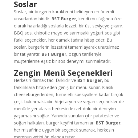
Soslar
Soslar, bir burgerin karakterini belirleyen en önemli
unsurlardan biridir.
BST Burger
, kendi mutfağında özel
olarak hazırladığı soslarla lezzeti bir üst seviyeye çıkarır.
BBQ sos, chipotle mayo ve sarımsaklı yoğurt sos gibi
farklı seçenekler, her damak tadına hitap eder. Bu
soslar, burgerlerin lezzetini tamamlayarak unutulmaz
bir tat yaratır.
BST Burger
, özgün tarifleriyle
müşterilerine eşsiz bir sos deneyimi sunmaktadır.
Zengin Menü Seçenekleri
Herkesin damak tadı farklıdır ve
BST Burger
, bu
farklılıklara hitap eden geniş bir menü sunar. Klasik
cheeseburgerlerden, füme etli spesiyallere kadar birçok
çeşit bulunmaktadır. Vejetaryen ve vegan seçenekler de
menüde yer alarak herkesin lezzet dolu bir deneyim
yaşamasını sağlar. Yanında sunulan çıtır patatesler ve
soğan halkaları, burger keyfini tamamlar.
BST Burger
,
her misafirine uygun bir seçenek sunarak, herkesin
memnuniyetini ön planda tutar.