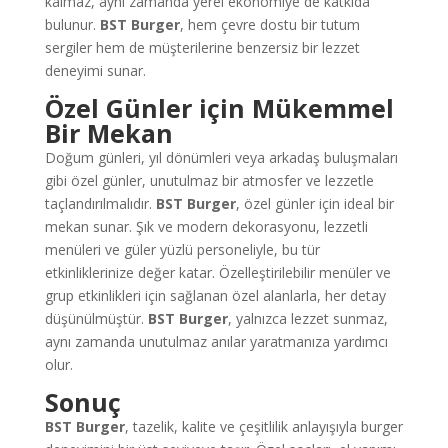
kalmaz, aynı zamanda yerel ekonomiye de katkıda
bulunur.
BST Burger
, hem çevre dostu bir tutum
sergiler hem de müşterilerine benzersiz bir lezzet
deneyimi sunar.
Özel Günler için Mükemmel
Bir Mekan
Doğum günleri, yıl dönümleri veya arkadaş buluşmaları
gibi özel günler, unutulmaz bir atmosfer ve lezzetle
taçlandırılmalıdır.
BST Burger
, özel günler için ideal bir
mekan sunar. Şık ve modern dekorasyonu, lezzetli
menüleri ve güler yüzlü personeliyle, bu tür
etkinliklerinize değer katar. Özelleştirilebilir menüler ve
grup etkinlikleri için sağlanan özel alanlarla, her detay
düşünülmüştür.
BST Burger
, yalnızca lezzet sunmaz,
aynı zamanda unutulmaz anılar yaratmanıza yardımcı
olur.
Sonuç
BST Burger
, tazelik, kalite ve çeşitlilik anlayışıyla burger