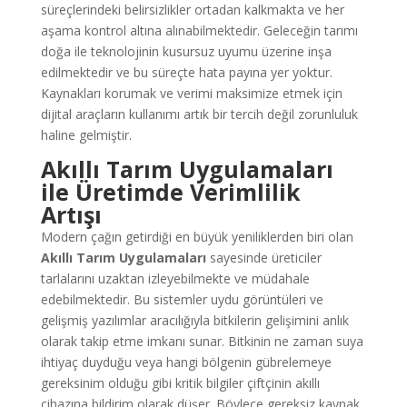
süreçlerindeki belirsizlikler ortadan kalkmakta ve her
aşama kontrol altına alınabilmektedir. Geleceğin tarımı
doğa ile teknolojinin kusursuz uyumu üzerine inşa
edilmektedir ve bu süreçte hata payına yer yoktur.
Kaynakları korumak ve verimi maksimize etmek için
dijital araçların kullanımı artık bir tercih değil zorunluluk
haline gelmiştir.
Akıllı Tarım Uygulamaları
ile Üretimde Verimlilik
Artışı
Modern çağın getirdiği en büyük yeniliklerden biri olan
Akıllı Tarım Uygulamaları
sayesinde üreticiler
tarlalarını uzaktan izleyebilmekte ve müdahale
edebilmektedir. Bu sistemler uydu görüntüleri ve
gelişmiş yazılımlar aracılığıyla bitkilerin gelişimini anlık
olarak takip etme imkanı sunar. Bitkinin ne zaman suya
ihtiyaç duyduğu veya hangi bölgenin gübrelemeye
gereksinim olduğu gibi kritik bilgiler çiftçinin akıllı
cihazına bildirim olarak düşer. Böylece gereksiz kaynak