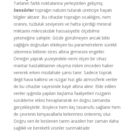
Tarlanın farklı noktalarına yerleştirilen gelişmiş
Sensörler
toprağın nabzını tutarak üreticiye hayati
bilgiler aktarır. Bu cihazlar toprağın sıcaklığını, nem
oranını, tuzluluk seviyesini ve hatta içerdiği mineral
miktarını mikroskobik hassasiyetle ölçebilme
yeteneğine sahiptir. Gözle görülmeyen ancak bitki
sağlığını doğrudan etkileyen bu parametrelerin sürekli
izlenmesi bitkinin stres altına girmesini engeller.
Örneğin yaprak yüzeyindeki nemi ölçen bir cihaz
mantar hastalıklarının oluşma riskini önceden haber
vererek erken müdahale şansı tanır. Sadece toprak
değil hava kalitesi ve rüzgar hızı gibi atmosferik veriler
de bu cihazlar sayesinde kayıt altına alınır. Elde edilen
veriler ışığında yapılan ilaçlama faaliyetleri rüzgarın
sürükleme etkisi hesaplanarak en doğru zamanda
gerçekleştirilir. Böylece hem ilaç tasarrufu sağlanır hem
de çevrenin kimyasallarla kirlenmesi önlenmiş olur.
Doğru veri ile beslenen tarım arazileri her zaman daha
sağlıklı ve bereketli ürünler sunmaktadır.