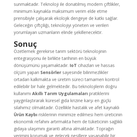
sunmaktadır. Teknoloji ile donatılmış modern çiftlikler,
minimum kaynakla maksimum verim elde etme
prensibiyle çalışarak ekolojik dengeye de katkı sağlar.
Geleceğin çiftçiliği, teknolojiyi yöneten ve verileri
yorumlayan uzmanların elinde şekillenecektir.
Sonuç
Özetlemek gerekirse tarım sektörü teknolojinin
entegrasyonu ile birlikte tarihinin en büyük
dönüşümünü yaşamaktadır.
IoT
cihazları ve hassas
ölçüm yapan
Sensörler
sayesinde bilinmezlikler
ortadan kalkmakta ve üretim süreci tamamen kontrol
edilebilir bir hale gelmektedir. Bu teknolojilerin doğru
kullanımı
Akıllı Tarım Uygulamaları
pratiklerini
yaygınlaştırarak küresel gıda krizine karşı en güçlü
silahımız olmaktadır. Özellikle hastalık ve afet kaynaklı
Ürün Kaybı
risklerinin minimize edilmesi hem üreticinin
ekonomik refahını artırmakta hem de tüketicinin sağlıklı
gıdaya ulaşımını garanti altına almaktadır. Toprağın
verimini korumak ve gelecek nesillere yaşanabilir bir